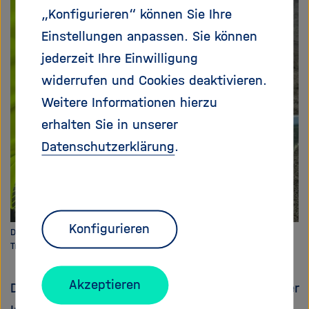
„Konfigurieren“ können Sie Ihre
Einstellungen anpassen. Sie können
jederzeit Ihre Einwilligung
widerrufen und Cookies deaktivieren.
Weitere Informationen hierzu
erhalten Sie in unserer
Datenschutzerklärung
.
Konfigurieren
Dr. Nadine Haaf zurück vom Helikopter-Flug. Im Hintergrund: Der
Tromm-Bohrplatz.
Akzeptieren
Dr. Nadine Haaf ist Geophysikerin am Karlsruher