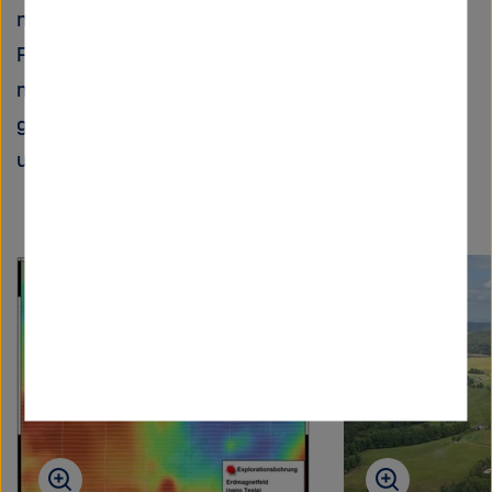
natürlich war es großartig, beim Helikopter-
Flug dabei sein zu können. Ich habe mit
meinem Handy aus dem Cockpit heraus
gedreht und einige dieser Sequenzen sind in
unserem
GeoLaB-Projektfilm
zu sehen!
Dieses
Inhaltskarusell
überspringen