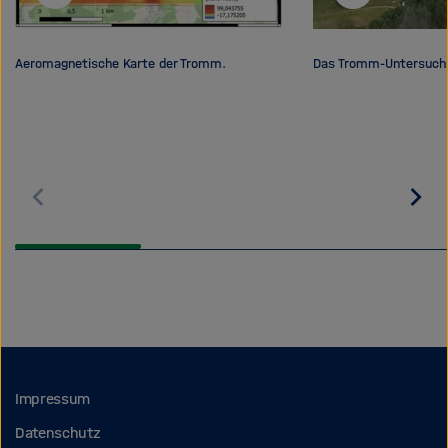
Aeromagnetische Karte der Tromm.
Das Tromm-Untersuchun
Zurück
Wei
blättern
blä
Impressum
Datenschutz