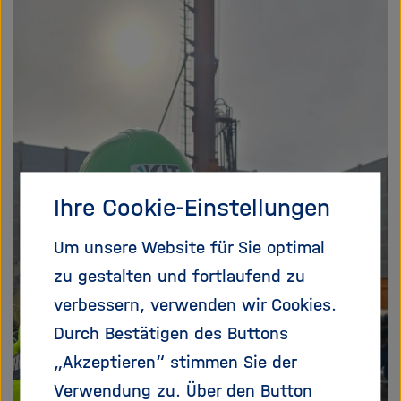
f
n
e
n
/
s
c
h
l
Ihre Cookie-Einstellungen
i
e
ß
Um unsere Website für Sie optimal
e
zu gestalten und fortlaufend zu
n
verbessern, verwenden wir Cookies.
Durch Bestätigen des Buttons
„Akzeptieren“ stimmen Sie der
Verwendung zu. Über den Button